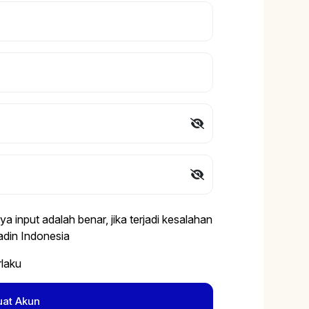
 input adalah benar, jika terjadi kesalahan
din Indonesia
rlaku
uat Akun